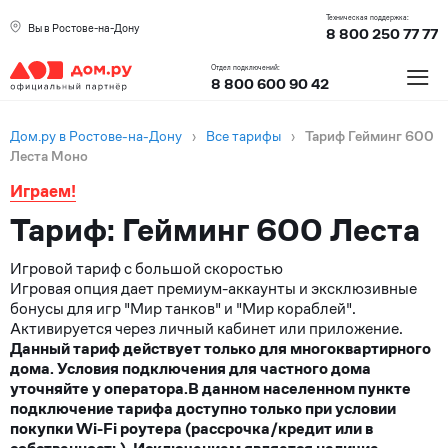
Техническая поддержка:
Вы в Ростове-на-Дону
8 800 250 77 77
≡
Отдел подключений:
8 800 600 90 42
Дом.ру в Ростове-на-Дону
›
Все тарифы
›
Тариф Гейминг 600
Леста Моно
Играем!
Тариф: Гейминг 600 Леста
Игровой тариф с большой скоростью
Игровая опция дает премиум-аккаунты и эксклюзивные
бонусы для игр "Мир танков" и "Мир кораблей".
Активируется через личный кабинет или приложение.
Данный тариф действует только для многоквартирного
дома. Условия подключения для частного дома
уточняйте у оператора.
В данном населенном пункте
подключение тарифа доступно только при условии
покупки Wi-Fi роутера (рассрочка/кредит или в