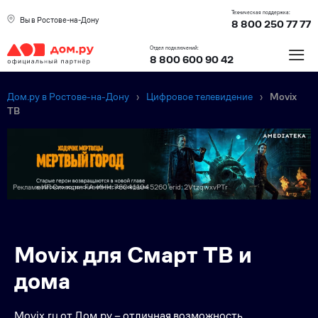
Техническая поддержка:
Вы в Ростове-на-Дону
8 800 250 77 77
≡
Отдел подключений:
8 800 600 90 42
Дом.ру в Ростове-на-Дону
›
Цифровое телевидение
›
Movix
ТВ
Реклама ИП Синицин Г.А. ИНН: 760411045260 erid: 2VtzqwxvPTr
Преимущес
Movix для Смарт ТВ и
дома
Movix.ru от Дом.ру – отличная возможность