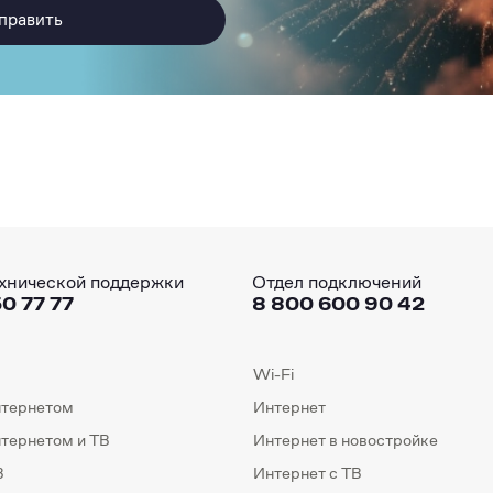
править
хнической поддержки
Отдел подключений
0 77 77
8 800 600 90 42
Wi-Fi
нтернетом
Интернет
нтернетом и ТВ
Интернет в новостройке
В
Интернет с ТВ