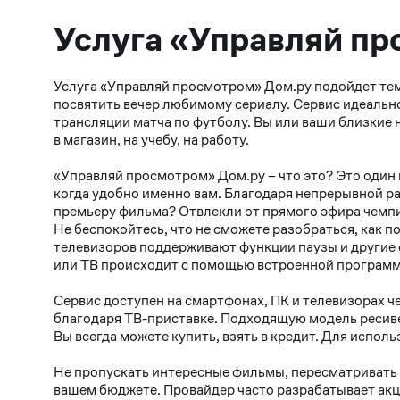
Услуга «Управляй п
Услуга «Управляй просмотром» Дом.ру подойдет тем 
посвятить вечер любимому сериалу. Сервис идеальн
трансляции матча по футболу. Вы или ваши близкие 
в магазин, на учебу, на работу.
«Управляй просмотром» Дом.ру – что это? Это один 
когда удобно именно вам. Благодаря непрерывной р
премьеру фильма? Отвлекли от прямого эфира чемпи
Не беспокойтесь, что не сможете разобраться, как
телевизоров поддерживают функции паузы и другие
или ТВ происходит с помощью встроенной программ
Сервис доступен на смартфонах, ПК и телевизорах 
благодаря ТВ-приставке. Подходящую модель ресив
Вы всегда можете купить, взять в кредит. Для испол
Не пропускать интересные фильмы, пересматривать у
вашем бюджете. Провайдер часто разрабатывает акц