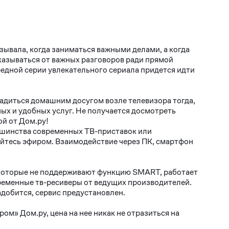
зывала, когда заниматься важными делами, а когда
казываться от важных разговоров ради прямой
редной серии увлекательного сериала придется идти
ладиться домашним досугом возле телевизора тогда,
ых и удобных услуг. Не получается досмотреть
й от Дом.ру!
льшинства современных ТВ-приставок или
йтесь эфиром. Взаимодействие через ПК, смартфон
, которые не поддерживают функцию SMART, работает
ременные тв-ресиверы от ведущих производителей.
адобится, сервис предустановлен.
м» Дом.ру, цена на нее никак не отразиться на