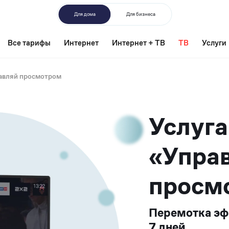
Для дома
Для бизнеса
Все тарифы
Интернет
Интернет + ТВ
ТВ
Услуги
авляй просмотром
Услуга
«Упра
просм
Перемотка эфи
7 дней.