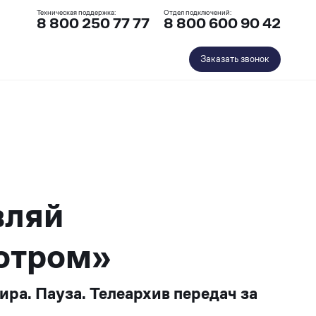
Техническая поддержка:
Отдел подключений:
8 800 250 77 77
8 800 600 90 42
Заказать звонок
вляй
отром»
ра. Пауза. Телеархив передач за