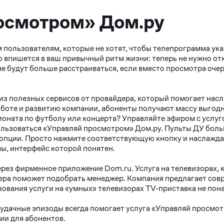
росмотром» Дом.ру
пользователям, которые не хотят, чтобы телепрограмма ука
о впишется в ваш привычный ритм жизни: теперь не нужно от
не будут больше расстраиваться, если вместо просмотра оче
из полезных сервисов от провайдера, который помогает нас
аботе и развитию компании, абоненты получают массу выгодн
оната по футболу или концерта? Управляйте эфиром с услуго
 пользоваться «Управляй просмотром» Дом.ру. Пульты ДУ бо
 опции. Просто нажмите соответствующую кнопку и наслажда
ы, интерфейс которой понятен.
через фирменное приложение Dom.ru. Услуга на телевизорах
ера поможет подобрать менеджер. Компания предлагает сов
ьзования услуги на «умных» телевизорах TV-приставка не пон
дачные эпизоды всегда помогает услуга «Управляй просмотро
ии для абонентов.